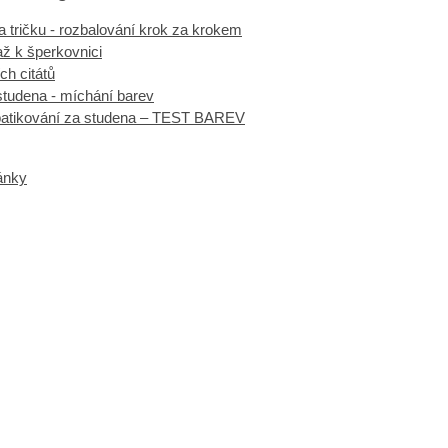
 tričku - rozbalování krok za krokem
ž k šperkovnici
ch citátů
studena - míchání barev
batikování za studena – TEST BAREV
ránky