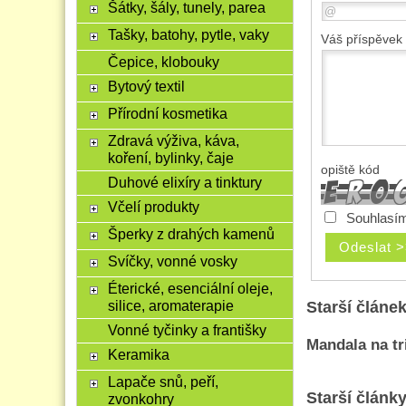
Šátky, šály, tunely, parea
Tašky, batohy, pytle, vaky
Váš příspěvek
Čepice, klobouky
Bytový textil
Přírodní kosmetika
Zdravá výživa, káva,
koření, bylinky, čaje
opiště kód
Duhové elixíry a tinktury
Včelí produkty
Souhlasím
Šperky z drahých kamenů
Svíčky, vonné vosky
Éterické, esenciální oleje,
Starší článe
silice, aromaterapie
Vonné tyčinky a františky
Mandala na tr
Keramika
Lapače snů, peří,
Starší články
zvonkohry