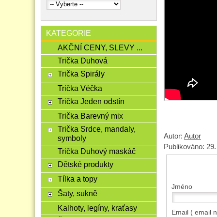
KATEGORIE
AKČNÍ CENY, SLEVY ...
Trička Duhová
Trička Spirály
Trička Véčka
Trička Jeden odstín
Trička Barevný mix
Trička Srdce, mandaly,
Autor:
Autor
symboly
Publikováno:
29.
Trička Duhový maskáč
Dětské produkty
Tílka a topy
Jméno
Šaty, sukně
Kalhoty, legíny, kraťasy
Email
( email 