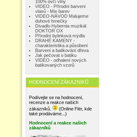
100% ovčí vlny
VIDEO - Přírodní barvení
vlasů - Mix barev
VIDEO-NÁVOD Malujeme
duhové hrnečky
Divadlo Hybernia muzikál
DOKTOR OX
Přírodní bylinková mýdla
DRAHÉ KAMENY -
charakteristika a působení
Barvení a batikování dřeva
Jak pečovat o batiku
VIDEO - odhalení nových
batikovaných vzorů
HODNOCENÍ ZÁKAZNÍKŮ
Podívejte se na hodnocení,
recenze a reakce našich
zákazníků.
(Online Flér, kde
také prodáváme...)
Hodnocení a reakce našich
zákazníků