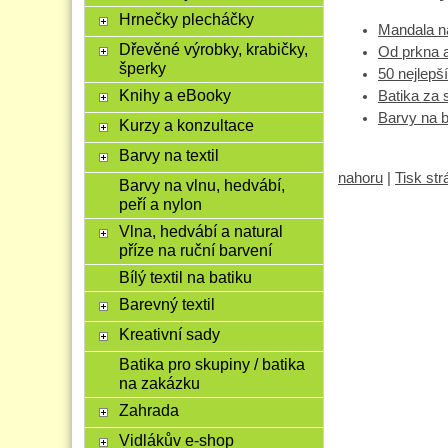
Hrnečky plecháčky
Mandala na
Dřevěné výrobky, krabičky,
Od prkna a
šperky
50 nejlepší
Knihy a eBooky
Batika za 
Barvy na 
Kurzy a konzultace
Barvy na textil
nahoru
|
Tisk st
Barvy na vlnu, hedvábí,
peří a nylon
Vlna, hedvábí a natural
příze na ruční barvení
Bílý textil na batiku
Barevný textil
Kreativní sady
Batika pro skupiny / batika
na zakázku
Zahrada
Vidlákův e-shop