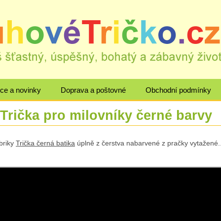
ce a novinky
Doprava a poštovné
Obchodní podmínky
Trička pro milovníky černé barvy
briky
Trička černá batika
úplně z čerstva nabarvené z pračky vytažené...