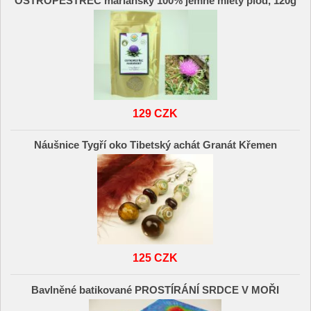
OSTROPESTŘEC mariánský 100% jemně mletý plod, 120g
129 CZK
Náušnice Tygří oko Tibetský achát Granát Křemen
125 CZK
Bavlněné batikované PROSTÍRÁNÍ SRDCE V MOŘI