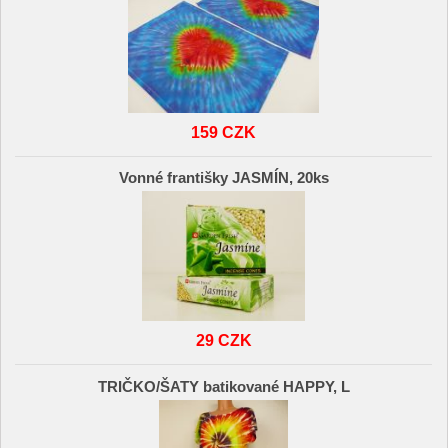
159 CZK
Vonné františky JASMÍN, 20ks
29 CZK
TRIČKO/ŠATY batikované HAPPY, L