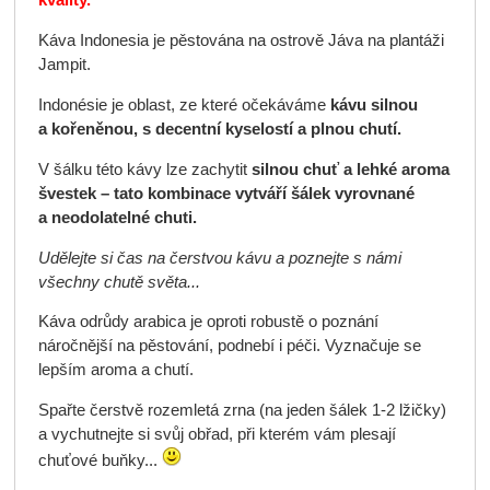
kvality.
Káva Indonesia je pěstována na ostrově Jáva na plantáži
Jampit.
Indonésie je oblast, ze které očekáváme
kávu silnou
a kořeněnou, s decentní kyselostí a plnou chutí.
V šálku této kávy lze zachytit
silnou chuť a lehké aroma
švestek – tato kombinace vytváří šálek vyrovnané
a neodolatelné chuti.
Udělejte si čas na čerstvou kávu a poznejte s námi
všechny chutě světa...
Káva odrůdy arabica je oproti robustě o poznání
náročnější na pěstování, podnebí i péči. Vyznačuje se
lepším aroma a chutí.
Spařte čerstvě rozemletá zrna (na jeden šálek 1-2 lžičky)
a vychutnejte si svůj obřad, při kterém vám plesají
chuťové buňky...