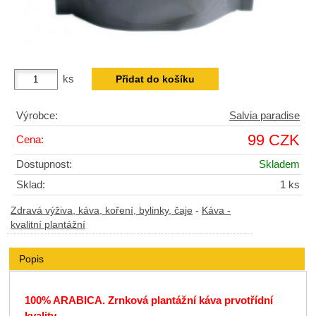
ks
Výrobce:
Salvia paradise
99 CZK
Cena:
Dostupnost:
Skladem
Sklad:
1 ks
Zdravá výživa, káva, koření, bylinky, čaje
-
Káva -
kvalitní plantážní
Popis
100% ARABICA. Z
rnková plantážní káva prvotřídní