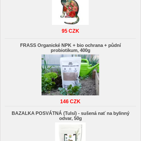
95 CZK
FRASS Organické NPK + bio ochrana + půdní
probiotikum, 400g
146 CZK
BAZALKA POSVÁTNÁ (Tulsí) - sušená nať na bylinný
odvar, 50g