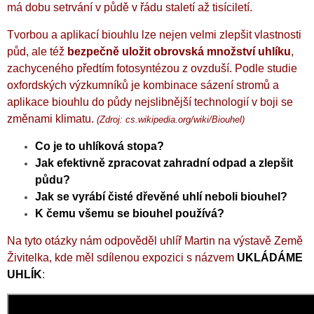
má dobu setrvání v půdě v řádu staletí až tisíciletí.
Tvorbou a aplikací biouhlu lze nejen velmi zlepšit vlastnosti
půd, ale též
bezpečně uložit obrovská množství uhlíku
,
zachyceného předtím fotosyntézou z ovzduší.
Podle studie
oxfordských výzkumníků je kombinace sázení stromů a
aplikace biouhlu do půdy nejslibnější technologií v boji se
změnami klimatu.
(Zdroj: cs.wikipedia.org/wiki/Biouhel)
Co je to uhlíková stopa?
Jak efektivně zpracovat zahradní odpad a zlepšit
půdu?
Jak se vyrábí čisté dřevěné uhlí neboli biouhel?
K čemu všemu se biouhel používá?
Na tyto otázky nám odpověděl uhlíř Martin na výstavě Země
Živitelka, kde měl sdílenou expozici s názvem
UKLÁDÁME
UHLÍK
: