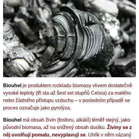
Biouhel
je produktem rozkladu biomasy vlivem dostatečně
vysoké teploty (tři sta až šest set stupňů Celsia) za malého
nebo žádného přístupu vzduchu – v posledním případě se
proces označuje jako pyrolýza.
Biouhel
má obsah živin (fosforu, alkálií) téměř stejný, jako
původní biomasa, až na snížený obsah dusíku.
Živiny se z
něj uvolňují pomalu, nevyplavují se
. Uhlík v něm vázaný