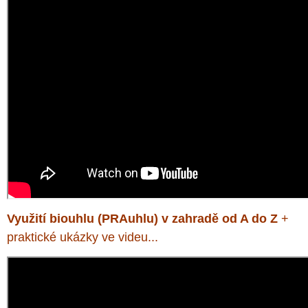
Využití biouhlu (PRAuhlu) v zahradě od A do Z
+
praktické ukázky ve videu...