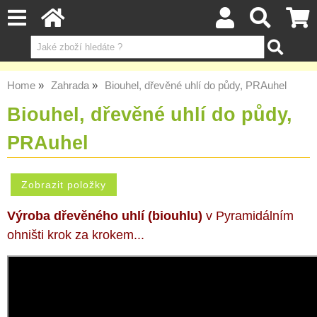
Home
Zahrada
Biouhel, dřevěné uhlí do půdy, PRAuhel
Biouhel, dřevěné uhlí do půdy,
PRAuhel
Výroba dřevěného uhlí (biouhlu)
v Pyramidálním
ohništi krok za krokem...