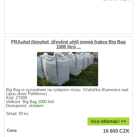
PRAuhel (biouhel, dřevěné uhlí) jemná frakce Big Bag
1000 litrů ...
Big Bag si vyzvednete na výdejním místu Včelnička (Kamenice nad
Lipou okres Pelhřimov) ...
Kód: ZT009
Velikost:
Big Bag 1000 litrů
Dostupnost:
skladem
Sklad: 93 ks
Více informací >>
16 800
CZK
Cena