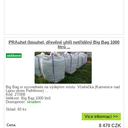
PRAuhel (biouhel, dřevěné uhlí) netříděný Big Bag 1000
litrů ...
Big Bag si vyzvednete na výdejním místu Včelnička (Kamenice nad
Lipou okres Pelhřimov) ...
Kód: ZT008
Velikost:
Big Bag 1000 litrů
Dostupnost:
skladem
Sklad: 93 ks
Více informací >>
8 470
CZK
Cena