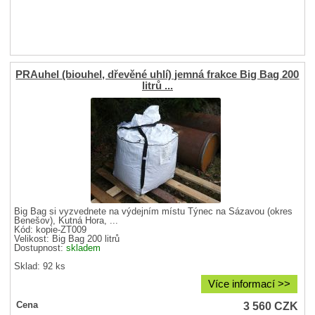
PRAuhel (biouhel, dřevěné uhlí) jemná frakce Big Bag 200
litrů ...
Big Bag si vyzvednete na výdejním místu Týnec na Sázavou (okres
Benešov), Kutná Hora, ...
Kód: kopie-ZT009
Velikost:
Big Bag 200 litrů
Dostupnost:
skladem
Sklad: 92 ks
Více informací >>
3 560
CZK
Cena