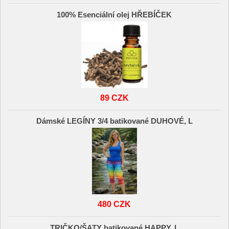
100% Esenciální olej HŘEBÍČEK
89 CZK
Dámské LEGÍNY 3/4 batikované DUHOVÉ, L
480 CZK
TRIČKO/ŠATY batikované HAPPY, L