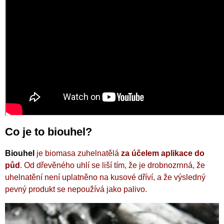
Co je to biouhel?
Biouhel
je biomasa zuhelnatělá
za účelem aplikace do
půd
. Od dřevěného uhlí se liší tím, že je drobnozrnná, že
uhelnatění není uplatněno na kusové dříví, a že výsledný
pevný produkt se nepoužívá jako palivo.