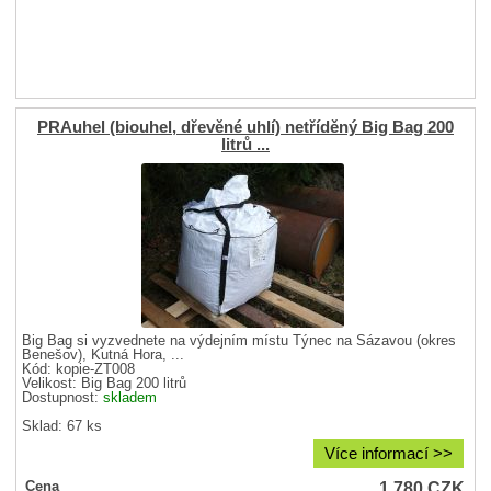
PRAuhel (biouhel, dřevěné uhlí) netříděný Big Bag 200
litrů ...
Big Bag si vyzvednete na výdejním místu Týnec na Sázavou (okres
Benešov), Kutná Hora, ...
Kód: kopie-ZT008
Velikost:
Big Bag 200 litrů
Dostupnost:
skladem
Sklad: 67 ks
Více informací >>
1 780
CZK
Cena