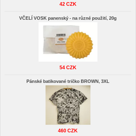
42 CZK
VČELÍ VOSK panenský - na různé použití, 20g
54 CZK
Pánské batikované tričko BROWN, 3XL
460 CZK