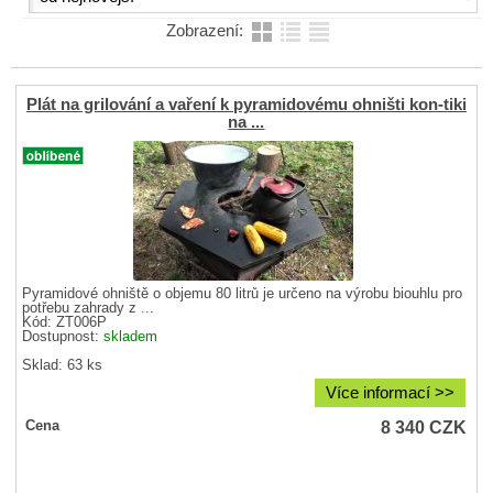
Zobrazení:
Plát na grilování a vaření k pyramidovému ohništi kon-tiki
na ...
Pyramidové ohniště o objemu 80 litrů je určeno na výrobu biouhlu pro
potřebu zahrady z ...
Kód: ZT006P
Dostupnost:
skladem
Sklad: 63 ks
Více informací >>
8 340
CZK
Cena