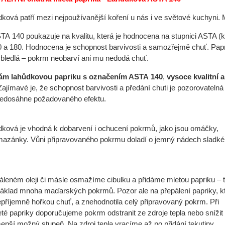
dková patří mezi nejpoužívanější koření u nás i ve světové kuchyni.
A 140 poukazuje na kvalitu, která je hodnocena na stupnici ASTA (kol
0 a 180. Hodnocena je schopnost barvivosti a samozřejmě chuť. Papr
vybledlá – pokrm neobarví ani mu nedodá chuť.
ám lahůdkovou papriku s označením ASTA 140
,
vysoce kvalitní 
ajímavé je, že schopnost barvivosti a předání chuti je pozorovatel
nedosáhne požadovaného efektu.
dková je vhodná k dobarvení i ochucení pokrmů, jako jsou omáčky,
mazánky. Vůni připravovaného pokrmu doladí o jemný nádech sladké
leném oleji či másle osmažíme cibulku a přidáme mletou papriku – 
áklad mnoha maďarských pokrmů. Pozor ale na přepálení papriky, 
epříjemně hořkou chuť, a znehodnotila celý připravovaný pokrm. Při
eté papriky doporučujeme pokrm odstranit ze zdroje tepla nebo snížit 
menší možný stupeň. Na zdroj tepla vracíme až po přidání tekutiny.