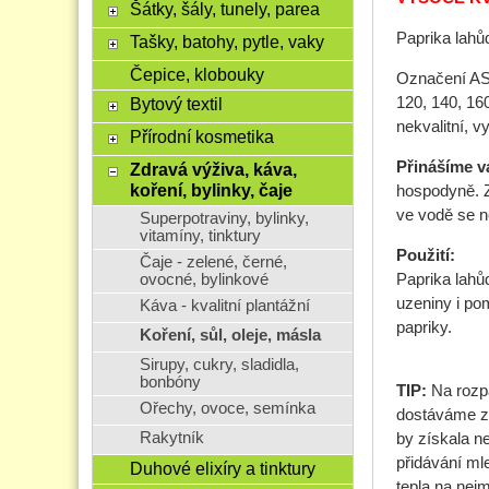
Šátky, šály, tunely, parea
Paprika lahů
Tašky, batohy, pytle, vaky
Čepice, klobouky
Označení AST
120, 140, 16
Bytový textil
nekvalitní, 
Přírodní kosmetika
Přinášíme v
Zdravá výživa, káva,
koření, bylinky, čaje
hospodyně. Z
ve vodě se 
Superpotraviny, bylinky,
vitamíny, tinktury
Použití:
Čaje - zelené, černé,
Paprika lahů
ovocné, bylinkové
uzeniny i po
Káva - kvalitní plantážní
papriky.
Koření, sůl, oleje, másla
Sirupy, cukry, sladidla,
bonbóny
TIP:
Na rozpá
Ořechy, ovoce, semínka
dostáváme z
Rakytník
by získala n
přidávání ml
Duhové elixíry a tinktury
tepla na nej