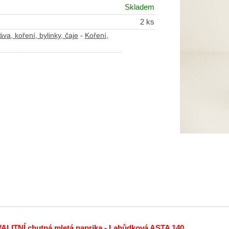
Skladem
2 ks
va, koření, bylinky, čaje
-
Koření,
LITNÍ chutná mletá paprika - Lahůdková ASTA 140