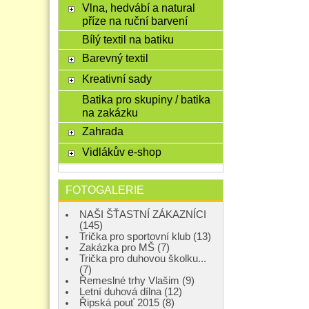
Vlna, hedvábí a natural
příze na ruční barvení
Bílý textil na batiku
Barevný textil
Kreativní sady
Batika pro skupiny / batika
na zakázku
Zahrada
Vidlákův e-shop
FOTOGALERIE
NAŠI ŠŤASTNÍ ZÁKAZNÍCI
(145)
Trička pro sportovní klub (13)
Zakázka pro MŠ (7)
Trička pro duhovou školku...
(7)
Řemeslné trhy Vlašim (9)
Letní duhová dílna (12)
Řipská pouť 2015 (8)