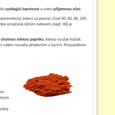
 Má
vynikající barvivost
a velmi
příjemnou vůni.
orimetrický index) za pomoci čísel 40, 60, 80, 100,
ika označená nižším indexem (např. 40) je
a chutnou mletou papriku
, kterou využije každá
ná v celém rozsahu především v tucích. Rozpuštěním
tím
kterým
zdroj