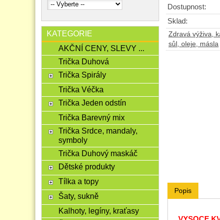
Dostupnost:
Sklad:
KATEGORIE
Zdravá výživa, ká
sůl, oleje, másla
AKČNÍ CENY, SLEVY ...
Trička Duhová
Trička Spirály
Trička Véčka
Trička Jeden odstín
Trička Barevný mix
Trička Srdce, mandaly,
symboly
Trička Duhový maskáč
Dětské produkty
Tílka a topy
Popis
Šaty, sukně
Kalhoty, legíny, kraťasy
VYSOCE KVA