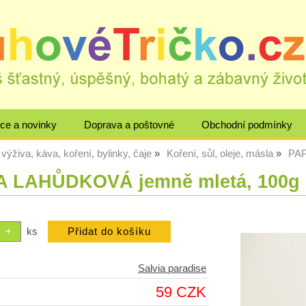
ce a novinky
Doprava a poštovné
Obchodní podmínky
výživa, káva, koření, bylinky, čaje
Koření, sůl, oleje, másla
PAP
 LAHŮDKOVÁ jemně mletá, 100g
ks
Salvia paradise
59 CZK