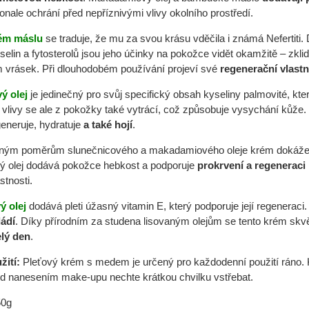
onale ochrání před nepříznivými vlivy okolního prostředí.
ém máslu
se traduje, že mu za svou krásu vděčila i známá Nefertiti
lin a fytosterolů jsou jeho účinky na pokožce vidět okamžitě – zklidň
 vrásek. Při dlouhodobém používání projeví své
regenerační vlastn
ý olej
je jedinečný pro svůj specifický obsah kyseliny palmovité, kt
 vlivy se ale z pokožky také vytrácí, což způsobuje vysychání kůž
eneruje, hydratuje
a také hojí
.
ým poměrům slunečnicového a makadamiového oleje krém dokáže ple
 olej dodává pokožce hebkost a podporuje
prokrvení a regeneraci
stnosti.
ý olej
dodává pleti úžasný vitamin E, který podporuje její regeneraci
ládí
. Díky přírodním za studena lisovaným olejům se tento krém skvě
elý den
.
žití:
Pleťový krém s medem je určený pro každodenní použití ráno. K
d nanesením make-upu nechte krátkou chvilku vstřebat.
0g