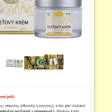
nní péči.
, vitamíny, bílkoviny a enzymy), a tím pleť získává
pokožce pružnost
a
regenerují
ji. Medový krém