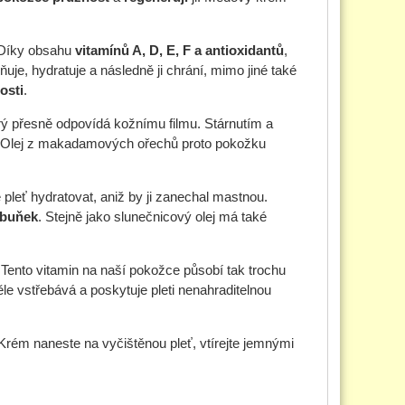
. Díky obsahu
vitamínů A, D, E, F a antioxidantů
,
uje, hydratuje a následně ji chrání, mimo jiné také
osti
.
erý přesně odpovídá kožnímu filmu. Stárnutím a
e. Olej z makadamových ořechů proto pokožku
ť hydratovat, aniž by ji zanechal mastnou.
 buňek
. Stejně jako slunečnicový olej má také
. Tento vitamin na naší pokožce působí tak trochu
le vstřebává a poskytuje pleti nenahraditelnou
rém naneste na vyčištěnou pleť, vtírejte jemnými