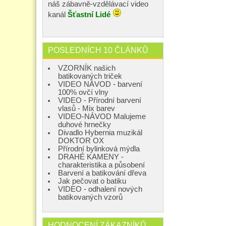
náš zábavně-vzdělávací video
kanál
Šťastní Lidé
POSLEDNÍCH 10 ČLÁNKŮ
VZORNÍK našich
batikovaných triček
VIDEO NÁVOD - barvení
100% ovčí vlny
VIDEO - Přírodní barvení
vlasů - Mix barev
VIDEO-NÁVOD Malujeme
duhové hrnečky
Divadlo Hybernia muzikál
DOKTOR OX
Přírodní bylinková mýdla
DRAHÉ KAMENY -
charakteristika a působení
Barvení a batikování dřeva
Jak pečovat o batiku
VIDEO - odhalení nových
batikovaných vzorů
HODNOCENÍ ZÁKAZNÍKŮ