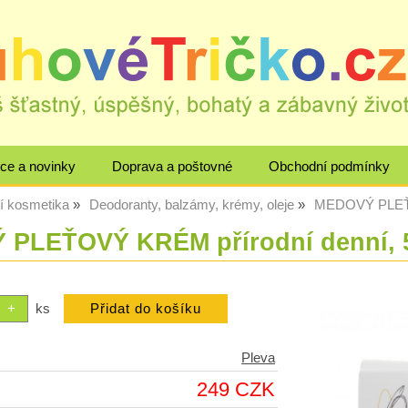
ce a novinky
Doprava a poštovné
Obchodní podmínky
ní kosmetika
Deodoranty, balzámy, krémy, oleje
MEDOVÝ PLEŤO
PLEŤOVÝ KRÉM přírodní denní, 
ks
Pleva
249 CZK