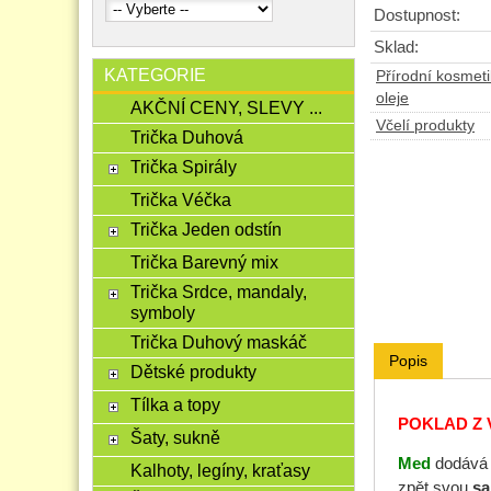
Dostupnost:
Sklad:
KATEGORIE
Přírodní kosmet
oleje
AKČNÍ CENY, SLEVY ...
Včelí produkty
Trička Duhová
Trička Spirály
Trička Véčka
Trička Jeden odstín
Trička Barevný mix
Trička Srdce, mandaly,
symboly
Trička Duhový maskáč
Popis
Dětské produkty
Tílka a topy
POKLAD Z V
Šaty, sukně
Med
dodává u
Kalhoty, legíny, kraťasy
zpět svou
sa