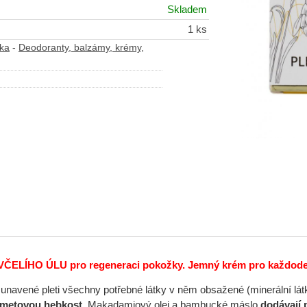
Skladem
1 ks
ika
-
Deodoranty, balzámy, krémy,
ČELÍHO ÚLU pro regeneraci pokožky.
Jemný krém pro každode
navené pleti všechny potřebné látky v něm obsažené (minerální látky
metovou hebkost
. Makadamiový olej a bambucké máslo
dodávají 