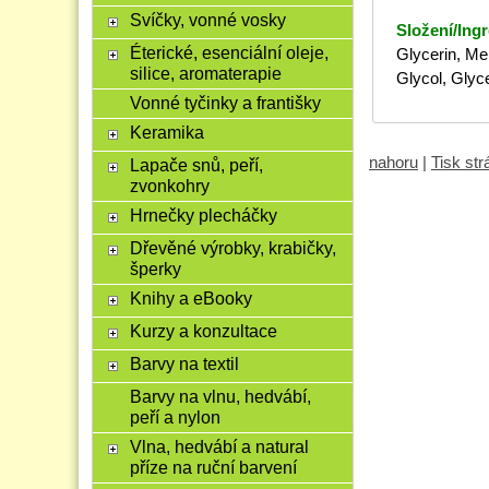
Svíčky, vonné vosky
Složení/Ingr
Éterické, esenciální oleje,
Glycerin, Me
silice, aromaterapie
Glycol, Glyc
Vonné tyčinky a františky
Keramika
nahoru
|
Tisk st
Lapače snů, peří,
zvonkohry
Hrnečky plecháčky
Dřevěné výrobky, krabičky,
šperky
Knihy a eBooky
Kurzy a konzultace
Barvy na textil
Barvy na vlnu, hedvábí,
peří a nylon
Vlna, hedvábí a natural
příze na ruční barvení