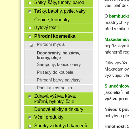
Šátky, šály, tunely, parea
vaši pleť dok
Tašky, batohy, pytle, vaky
O
bambuck
Čepice, klobouky
mastných kyse
Bytový textil
před vznikem
Přírodní kosmetika
Makadamiov
Přírodní mýdla
nepříznivými
nádherně reg
Deodoranty, balzámy,
krémy, oleje
Díky vyvážen
Šampóny, kondicionéry
Makadamiový
Přísady do koupele
vyživující vla
Přírodní barvy na vlasy
Slunečnicov
Pánská kosmetika
jako
elixír m
Zdravá výživa, káva,
výživu po c
koření, bylinky, čaje
Duhové elixíry a tinktury
Návod k pou
pohyby a pře
Včelí produkty
Šperky z drahých kamenů
Hmotnost:
5