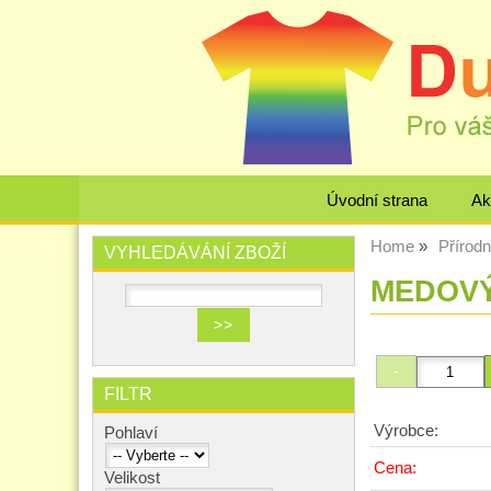
Úvodní strana
Ak
Home
Přírod
VYHLEDÁVÁNÍ ZBOŽÍ
MEDOVÝ 
FILTR
Výrobce:
Pohlaví
Cena:
Velikost