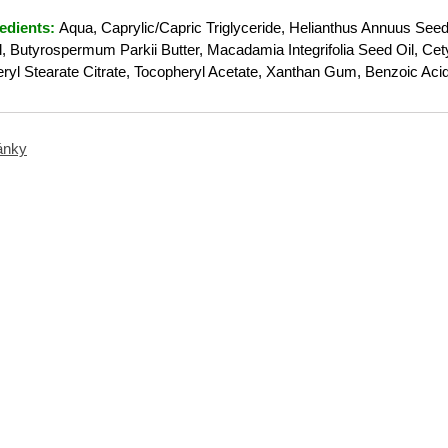
edients:
Aqua, Caprylic/Capric Triglyceride, Helianthus Annuus Seed 
l, Butyrospermum Parkii Butter, Macadamia Integrifolia Seed Oil, Cety
eryl Stearate Citrate, Tocopheryl Acetate, Xanthan Gum, Benzoic Aci
ránky