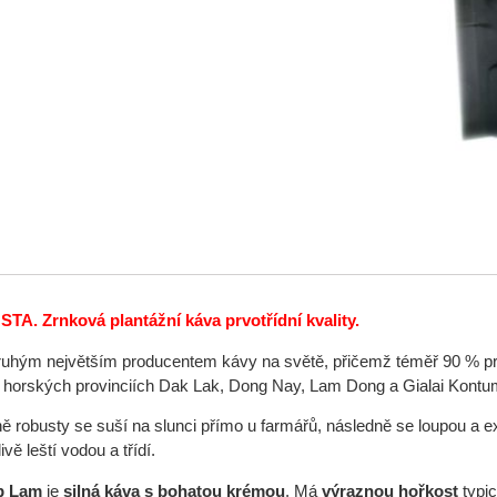
STA. Z
rnková plantážní káva prvotřídní kvality.
ruhým největším producentem kávy na světě, přičemž téměř 90 % pr
h horských provinciích Dak Lak, Dong Nay, Lam Dong a Gialai Kontu
ě robusty se suší na slunci přímo u farmářů, následně se loupou a e
vě leští vodou a třídí.
p Lam
je
silná káva s bohatou krémou
. Má
výraznou hořkost
typi