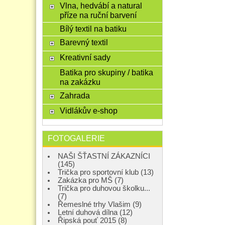
Vlna, hedvábí a natural
příze na ruční barvení
Bílý textil na batiku
Barevný textil
Kreativní sady
Batika pro skupiny / batika
na zakázku
Zahrada
Vidlákův e-shop
FOTOGALERIE
NAŠI ŠŤASTNÍ ZÁKAZNÍCI
(145)
Trička pro sportovní klub (13)
Zakázka pro MŠ (7)
Trička pro duhovou školku...
(7)
Řemeslné trhy Vlašim (9)
Letní duhová dílna (12)
Řipská pouť 2015 (8)