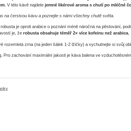
lem
. V této kávě najdete
jemné likérové aroma s chutí po mléčné č
čas na čerstvou kávu a poznejte s námi všechny chutě světa.
robusta je oproti arabice o poznání méně náročná na pěstování, podn
avostí je, že
robusta obsahuje téměř 2× více kofeinu než arabica.
ě rozemletá zrna (na jeden šálek 1-2 lžičky) a vychutnejte si svůj o
. Pro zachování maximální jakosti je káva balena ve vzduchotěsné
ránky