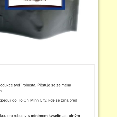
odukce tvoří robusta. Pěstuje se zejména
m.
xpedují do Ho Chi Minh City, kde se zrna před
ckou pro robusty
s minimem kyselin
a s
plným