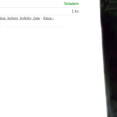
Skladem
1 ks
va, koření, bylinky, čaje
-
Káva -
í