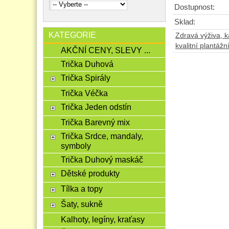
Dostupnost:
Sklad:
KATEGORIE
Zdravá výživa, ká
kvalitní plantážn
AKČNÍ CENY, SLEVY ...
Trička Duhová
Trička Spirály
Trička Véčka
Trička Jeden odstín
Trička Barevný mix
Trička Srdce, mandaly,
symboly
Trička Duhový maskáč
Dětské produkty
Tílka a topy
Šaty, sukně
Kalhoty, legíny, kraťasy