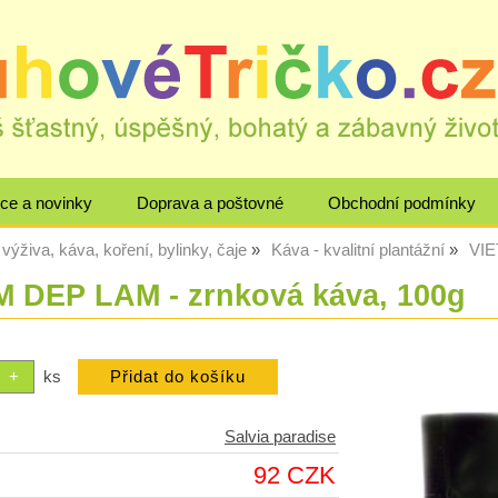
ce a novinky
Doprava a poštovné
Obchodní podmínky
výživa, káva, koření, bylinky, čaje
Káva - kvalitní plantážní
VIE
 DEP LAM - zrnková káva, 100g
ks
Salvia paradise
92 CZK