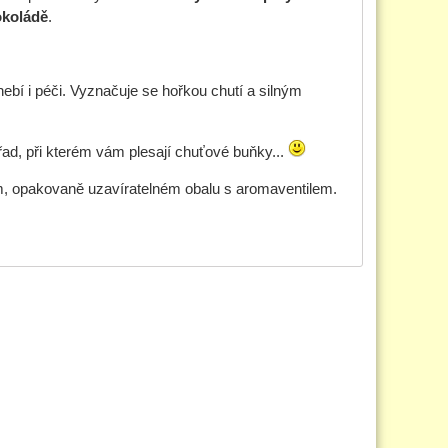
okoládě
.
ebí i péči. Vyznačuje se hořkou chutí a silným
břad, při kterém vám plesají chuťové buňky...
m, opakovaně uzavíratelném obalu s aromaventilem.