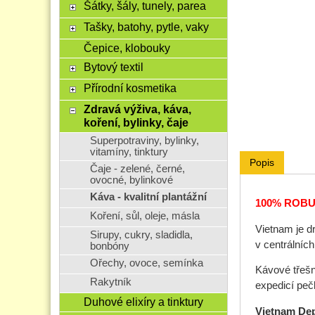
Šátky, šály, tunely, parea
Tašky, batohy, pytle, vaky
Čepice, klobouky
Bytový textil
Přírodní kosmetika
Zdravá výživa, káva,
koření, bylinky, čaje
Superpotraviny, bylinky,
vitamíny, tinktury
Popis
Čaje - zelené, černé,
ovocné, bylinkové
Káva - kvalitní plantážní
100% ROBU
Koření, sůl, oleje, másla
Vietnam je d
Sirupy, cukry, sladidla,
v centrálníc
bonbóny
Ořechy, ovoce, semínka
Kávové třešn
Rakytník
expedicí pečli
Duhové elixíry a tinktury
Vietnam De