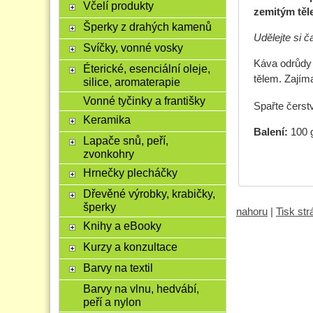
Včelí produkty
zemitým tě
Šperky z drahých kamenů
Udělejte si 
Svíčky, vonné vosky
Káva odrůdy 
Éterické, esenciální oleje,
tělem. Zajím
silice, aromaterapie
Vonné tyčinky a františky
Spařte čerstv
Keramika
Balení:
100 g
Lapače snů, peří,
zvonkohry
Hrnečky plecháčky
Dřevěné výrobky, krabičky,
šperky
nahoru
|
Tisk st
Knihy a eBooky
Kurzy a konzultace
Barvy na textil
Barvy na vlnu, hedvábí,
peří a nylon