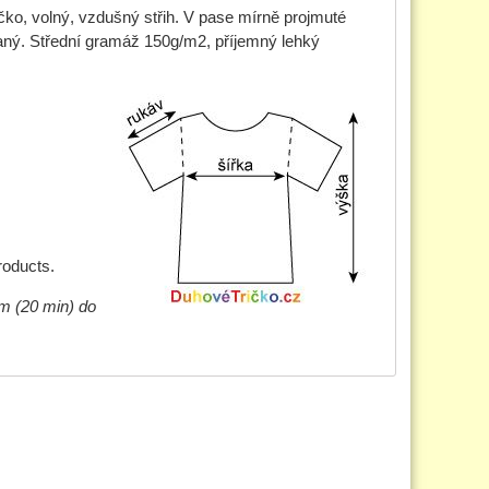
ko, volný, vzdušný střih. V pase mírně projmuté
vaný. Střední gramáž 150g/m2, příjemný lehký
roducts.
im (20 min) do