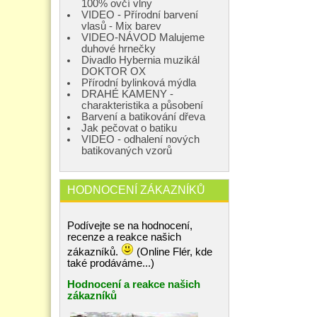
100% ovčí vlny
VIDEO - Přírodní barvení
vlasů - Mix barev
VIDEO-NÁVOD Malujeme
duhové hrnečky
Divadlo Hybernia muzikál
DOKTOR OX
Přírodní bylinková mýdla
DRAHÉ KAMENY -
charakteristika a působení
Barvení a batikování dřeva
Jak pečovat o batiku
VIDEO - odhalení nových
batikovaných vzorů
HODNOCENÍ ZÁKAZNÍKŮ
Podívejte se na hodnocení,
recenze a reakce našich
zákazníků.
(Online Flér, kde
také prodáváme...)
Hodnocení a reakce našich
zákazníků