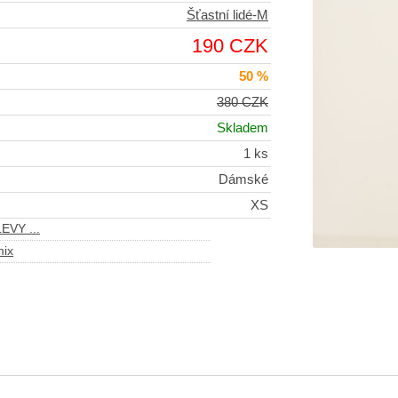
Šťastní lidé-M
190 CZK
50 %
380 CZK
Skladem
1 ks
Dámské
XS
EVY ...
mix