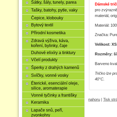
Šátky, šály, tunely, parea
Dámské tričk
Tašky, batohy, pytle, vaky
pro zvýrazně
materiál, orig
Čepice, klobouky
Bytový textil
Materiál: 10
Přírodní kosmetika
Značka: Pure
Zdravá výživa, káva,
Velikost: XS
koření, bylinky, čaje
Duhové elixíry a tinktury
Rozměry: ší
Včelí produkty
Barveno kval
Šperky z drahých kamenů
Tričko lze p
Svíčky, vonné vosky
40°C.
Éterické, esenciální oleje,
silice, aromaterapie
Vonné tyčinky a františky
nahoru
|
Tisk st
Keramika
Lapače snů, peří,
zvonkohry