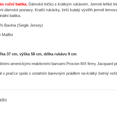
o ruční batika.
Dámské tričko s krátkým rukávem. Jemné lehké trič
ní dámské postavy. Kratší rukávky, širší kulatý výstřih jemně lemo
inální batika.
0% Bavlna (Single Jersey)
 Malfini
řka 37 cm, výška 58 cm, délka rukávu 9 cm
itními americkými reaktivními barvami Procion MX firmy Jacquard p
rát v pračce spolu s ostatním barevným prádlem na krátký šetrný rež
ránky