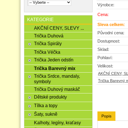
Výrobce:
Cena:
KATEGORIE
Sleva celkem:
AKČNÍ CENY, SLEVY ...
Původní cena:
Trička Duhová
Dostupnost:
Trička Spirály
Sklad:
Trička Véčka
Pohlaví:
Trička Jeden odstín
Velikost:
Trička Barevný mix
AKČNÍ CENY, SL
Trička Srdce, mandaly,
Trička Barevný 
symboly
Trička Duhový maskáč
Dětské produkty
Tílka a topy
Šaty, sukně
Popis
Kalhoty, legíny, kraťasy