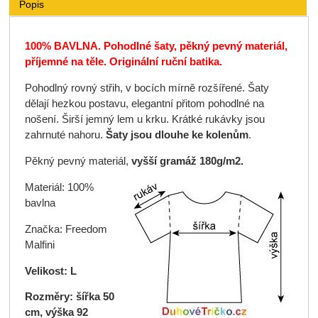
Popis
100% BAVLNA.
Pohodlné šaty, pěkný pevný materiál,
příjemné na těle. Originální ruční batika.
Pohodlný rovný střih, v bocích mírně rozšířené. Šaty
dělají hezkou postavu, elegantní přitom pohodlné na
nošení. Širší jemný lem u krku. Krátké rukávky jsou
zahrnuté nahoru.
Šaty jsou dlouhe ke kolenům
.
Pěkný pevný materiál,
vyšší gramáž 180g/m2.
Materiál: 100%
bavlna
Značka: Freedom
Malfini
Velikost: L
Rozměry: šířka 50
cm, výška 92