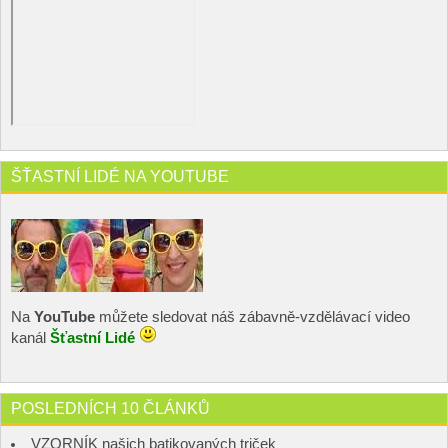
ŠŤASTNÍ LIDÉ NA YOUTUBE
Na
YouTube
můžete sledovat náš zábavně-vzdělávací video
kanál
Šťastní Lidé
POSLEDNÍCH 10 ČLÁNKŮ
VZORNÍK našich batikovaných triček