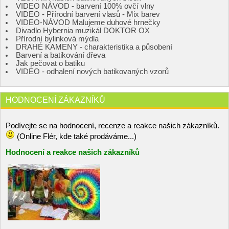
VIDEO NÁVOD - barvení 100% ovčí vlny
VIDEO - Přírodní barvení vlasů - Mix barev
VIDEO-NÁVOD Malujeme duhové hrnečky
Divadlo Hybernia muzikál DOKTOR OX
Přírodní bylinková mýdla
DRAHÉ KAMENY - charakteristika a působení
Barvení a batikování dřeva
Jak pečovat o batiku
VIDEO - odhalení nových batikovaných vzorů
HODNOCENÍ ZÁKAZNÍKŮ
Podívejte se na hodnocení, recenze a reakce našich zákazníků.
(Online Flér, kde také prodáváme...)
Hodnocení a reakce našich zákazníků