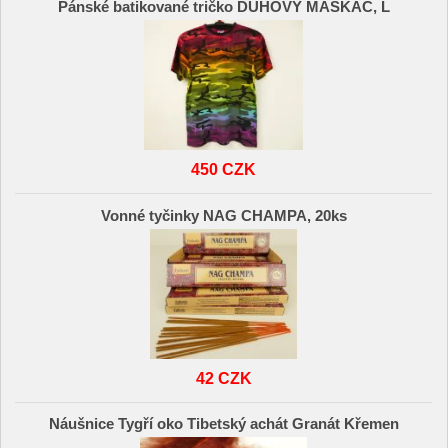
Pánské batikované tričko DUHOVÝ MASKÁČ, L
450 CZK
Vonné tyčinky NAG CHAMPA, 20ks
42 CZK
Náušnice Tygří oko Tibetský achát Granát Křemen