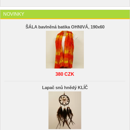
NOVINKY
ŠÁLA bavlněná batika OHNIVÁ, 190x60
380 CZK
Lapač snů hnědý KLÍČ